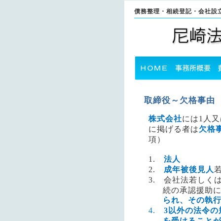
債務整理・相続登記・会社設
取締役～欠格事由
株式会社
には
人又
1
に掲げる者は
欠格
項）
法人
1.
成年被後見人
2.
会社法若しくは
3.
続の承認援助
られ、その執
以外の法令の
4.
3
を受けること