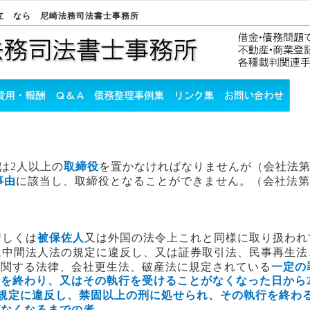
立 なら 尼崎法務司法書士事務所
は
人以上の
取締役
を置かなければなりませんが（会社法
2
事由
に該当し、取締役となることができません。（会社法
若しくは
被保佐人
又は外国の法令上これと同様に取り扱われ
中間法人法の規定に違反し、又は証券取引法、民事再生法
に関する法律、会社更生法、破産法に規定されている
一定の
行を終わり、又はその執行を受けることがなくなった日から
規定に違反し、禁固以上の刑に処せられ、その執行を終わ
がなくなるまでの者