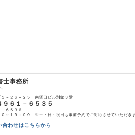
書士事務所
い。
２
町１－２６－２５ 南塚口ビル別館３階
－４９６１－６５３５
１－６５３６
００～１９：００ ※土・日・祝日も事前予約でご対応させていただき
い合わせはこちらから